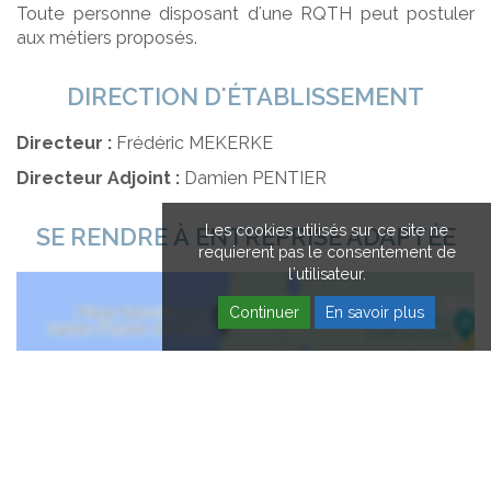
Toute personne disposant d'une RQTH peut postuler
aux métiers proposés.
DIRECTION D'ÉTABLISSEMENT
Directeur :
Frédéric MEKERKE
Directeur Adjoint :
Damien PENTIER
Les cookies utilisés sur ce site ne
SE RENDRE À ENTREPRISE ADAPTÉE
requierent pas le consentement de
l'utilisateur.
Continuer
En savoir plus