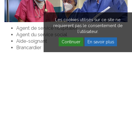
Les cookies utilisés sur ce site ne
requierent pas le consentement de
Agent de service hospitalier
l'utilisateur.
Agent du service social
Aide-soignant
Continuer
En savoir plus
Brancardier
Cadre de soins
Diététicien
Enseignant en activité physique adaptée
Ergothérapeute
Infirmier
Infirmier de bloc
Kinésithérapeute
Psychologue
Secrétaire médicale
Personnels des autres services : administration,
sécurité, restauration, entretien...