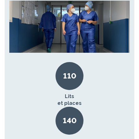
110
Lits
et places
140