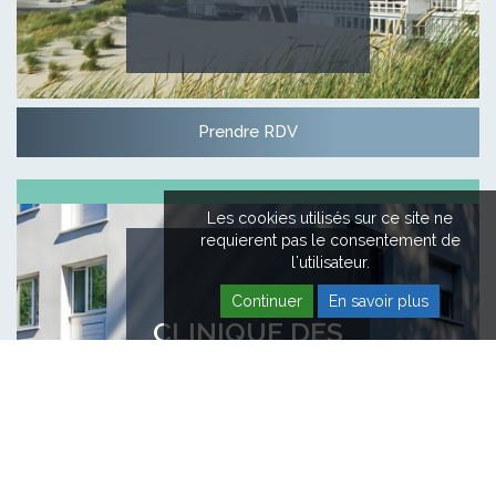
Prendre RDV
Les cookies utilisés sur ce site ne
requierent pas le consentement de
l'utilisateur.
Continuer
En savoir plus
CLINIQUE DES
ACACIAS