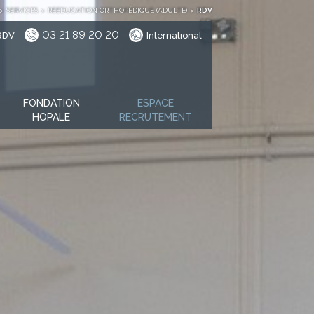
>
SERVICES
>
RÉÉDUCATION ORTHOPÉDIQUE (ADULTE)
>
RDV
03 21 89 20 20
RDV
International
FONDATION
ESPACE
HOPALE
RECRUTEMENT