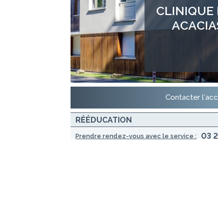
CLINIQUE
ACACIA
Contacter l'acc
RÉÉDUCATION
03 2
Prendre rendez-vous avec le service :
Docteur CRUNELLE Bernard
Orthopédie, Gériatrie, Oncogériatrie, Sommeil
Docteur PATIN David
Orthopédie, Gériatrie, Soins palliatifs
Docteur SANT Amaury
Orthopédie, Gériatrie, Soins palliatifs
Docteur TURI SUZZY Elisabeth