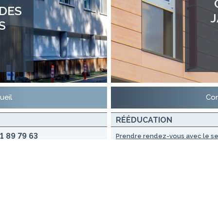
 DES
S
ueil
Con
RÉÉDUCATION
1 89 79 63
Prendre rendez-vous avec le ser
Docteur KOUADIO Vincent
Orthopédie générale, sportif, rach
Docteur LESAGE Valentine
Orthopédie générale, sportif, rach
Docteur LOIR Fanny
Orthopédie générale
Docteur MOUCHON Hélène