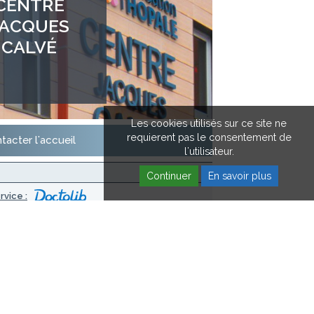
CENTRE
JACQUES
CALVÉ
Les cookies utilisés sur ce site ne
requierent pas le consentement de
tacter l'accueil
l'utilisateur.
Continuer
En savoir plus
vice :
is
is, cancer du sein