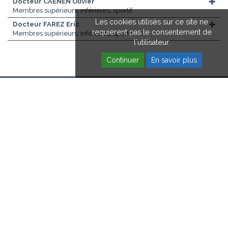
Docteur CAENEN Olivier
Membres supérieurs, inférieurs, sportif
Les cookies utilisés sur ce site ne
Docteur FAREZ Eric
requierent pas le consentement de
Membres supérieurs, inférieurs, sportif
l'utilisateur.
Continuer
En savoir plus
PATIENTS USAGERS
SOINS SERVICES
NOS ÉTABLISSEMENTS
PROFESSIONNELS DE SANTÉ
03 21 89 20 20
RECHERCHE & INNOVATION
FONDATION HOPALE
ESPACE RECRUTEMENT
CONTACT
INFOS LÉGALES
RGPD