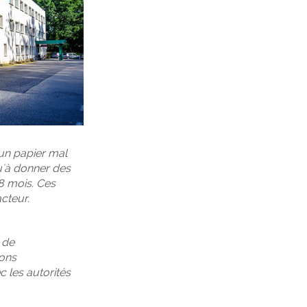
 un papier mal
qu'à donner des
8 mois. Ces
acteur.
 de
ions
c les autorités