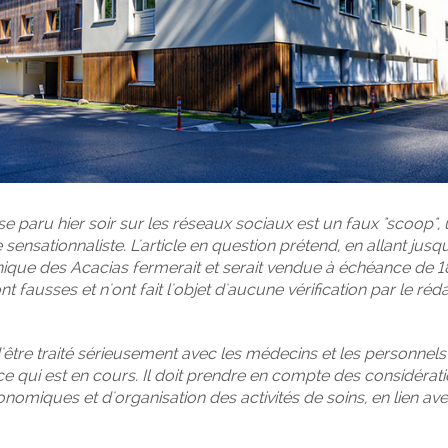
sse paru hier soir sur les réseaux sociaux est un faux "scoop",
 sensationnaliste. L'article en question prétend, en allant jus
inique des Acacias fermerait et serait vendue à échéance de 1
nt fausses et n'ont fait l'objet d'aucune vérification par le réd
d'être traité sérieusement avec les médecins et les personnels
 ce qui est en cours. Il doit prendre en compte des considérat
nomiques et d'organisation des activités de soins, en lien ave