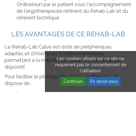
Ordinateur) par le patient sous l’accompagnement
de l’ergothérapeute référent du Rehab Lab et du
référent technique
LES AVANTAGES DE CE REHAB-LAB
Le Rehab-Lab Calvé est doté de périphériques
adaptés et d'interfaces à l'outil informatique
Les cookies utilisés sur ce site ne
permettant à la majorité des patients d'accéder au
requierent pas le consentement de
dispositif.
l'utilisateur.
Pour faciliter le pilotage des postes, le Rehab-Lab
Continuer
En savoir plus
dispose de :
La commande oculaire (Tobii Eye 5)
La commande vocale (Dragon Pro)
La commande mentonnière (BiJoy)
Souris adaptées (Track Ball)
Le Rehab-Lab Calvé est rattaché à la Cellule
Impression 3D de l'établissement. Cette dernière