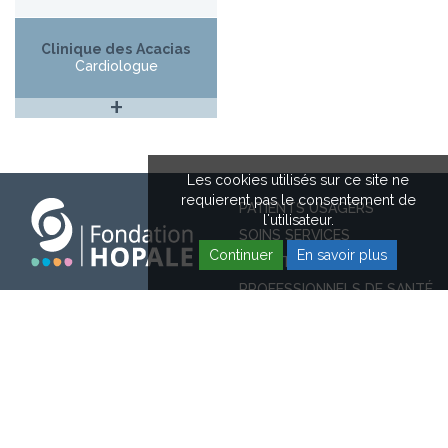
Clinique des Acacias
Cardiologue
+
Les cookies utilisés sur ce site ne
requierent pas le consentement de
PATIENTS USAGERS
l'utilisateur.
SOINS SERVICES
Continuer
En savoir plus
NOS ÉTABLISSEMENTS
PROFESSIONNELS DE SANTÉ
03 21 89 20 20
RECHERCHE & INNOVATION
FONDATION HOPALE
ESPACE RECRUTEMENT