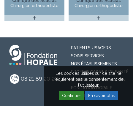
Clinique des Acacias
Clinique des Acacias
Chirurgien orthopédiste
Chirurgien orthopédiste
+
+
PATIENTS USAGERS
SOINS SERVICES
NOS ÉTABLISSEMENTS
PROFESSIONNELS DE SANTÉ
Les cookies utilisés sur ce site ne
03 21 89 20 20
requierent pas le consentement de
RECHERCHE & INNOVATION
l'utilisateur.
FONDATION HOPALE
Continuer
En savoir plus
ESPACE RECRUTEMENT
CONTACT
INFOS LÉGALES
RGPD