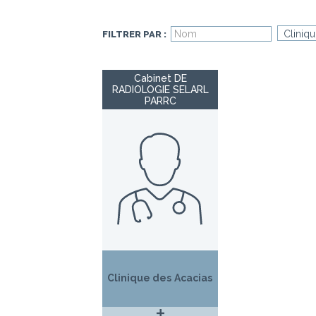
FILTRER PAR :
Cabinet DE
RADIOLOGIE SELARL
PARRC
Clinique des Acacias
+