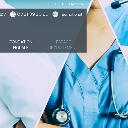
ACCUEIL
>
MÉDECINS
03 21 89 20 20
RDV
International
FONDATION
ESPACE
HOPALE
RECRUTEMENT