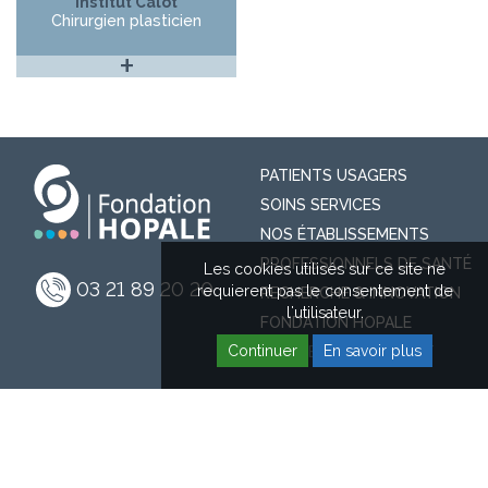
Institut Calot
Chirurgien plasticien
+
PATIENTS USAGERS
SOINS SERVICES
NOS ÉTABLISSEMENTS
PROFESSIONNELS DE SANTÉ
Les cookies utilisés sur ce site ne
03 21 89 20 20
requierent pas le consentement de
RECHERCHE & INNOVATION
l'utilisateur.
FONDATION HOPALE
Continuer
En savoir plus
ESPACE RECRUTEMENT
CONTACT
INFOS LÉGALES
RGPD