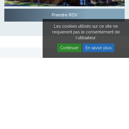
Prendre RDV
Les cookies utilisés sur ce site ne
requierent pas le consentement de
l'utilisateur.
Continuer
En savoir plus
HOPALE EN VIDÉOS