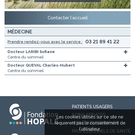
Contacter l'accueil
MÉDECINE
03 21 89 41 22
Prendre rendez-vous avec le service :
Docteur LARIBI Sofiane
Centre du sommeil
Docteur QUEVAL Charles-Hubert
Centre du sommeil
PATIENTS USAGERS
SOINS SERVICES
Les cookies utilisés sur ce site ne
requierent pas le consentement de
NOS ÉTABLISSEMENTS
l'utilisateur.
PROFESSIONNELS DE SANTÉ