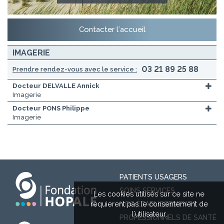
Contacter l'accueil
IMAGERIE
03 21 89 25 88
Prendre rendez-vous avec le service :
Docteur DELVALLE Annick
Imagerie
Docteur PONS Philippe
Imagerie
PATIENTS USAGERS
SOINS SERVICES
Les cookies utilisés sur ce site ne
requierent pas le consentement de
NOS ÉTABLISSEMENTS
l'utilisateur.
PROFESSIONNELS DE SANTÉ