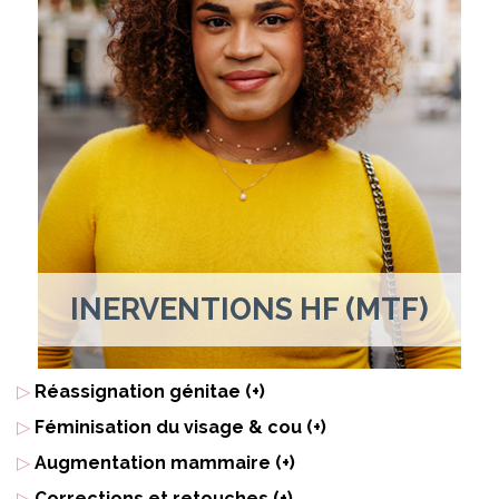
INERVENTIONS HF (MTF)
▷
Réassignation génitae (+)
▷
Féminisation du visage & cou (+)
▷
Augmentation mammaire (+)
▷
Corrections et retouches (+)